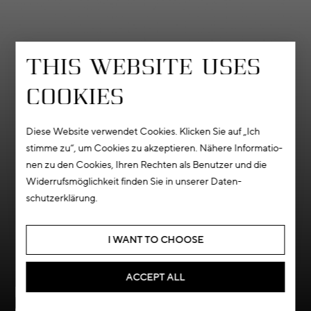
This web­site uses
cook­ies
Diese Web­site ver­wen­det Cook­ies. Klicken Sie auf „Ich
stimme zu“, um Cook­ies zu akzep­tieren. Nähere In­for­ma­tio­
nen zu den Cook­ies, Ihren Rechten als Be­nutzer und die
Wider­rufsmöglichkeit finden Sie in un­serer Daten­
schutzerklärung.
I WANT TO CHOOSE
ACCEPT ALL
cyan Dig­i­tal