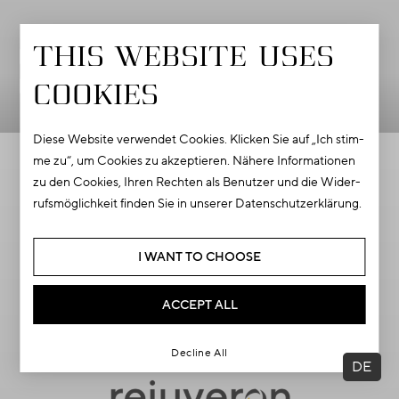
This web­site uses
Cy­ber­sec In­vest
GmbH
coo­kies
Diese Web­site ver­wen­det Coo­kies. Kli­cken Sie auf „Ich stim­
me zu“, um Coo­kies zu ak­zep­tie­ren. Nä­he­re In­for­ma­tio­nen
zu den Coo­kies, Ihren Rech­ten als Be­nut­zer und die Wi­der­
rufs­mög­lich­keit fin­den Sie in un­se­rer Da­ten­schutz­er­klä­rung.
I WANT TO CHOOSE
ACCEPT ALL
Decline All
DE
E